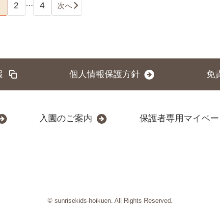
…
1
2
4
次へ
報
個人情報保護方針
免
入園のご案内
保護者専用マイペー
© sunrisekids-hoikuen. All Rights Reserved.