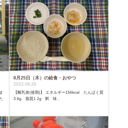
8月25日（木）の給食・おやつ
2022.08.26
ま
【離乳食(後期)】 エネルギー156kcal たんぱく質
た
3.6g 脂質1.2g 粥 味...