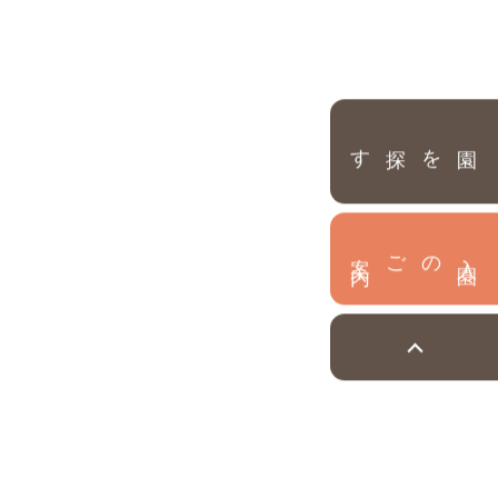
園を探す
内
入
園
のご案