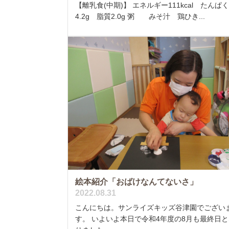
【離乳食(中期)】 エネルギー111kcal たんぱ
4.2g 脂質2.0g 粥 みそ汁 鶏ひき...
絵本紹介「おばけなんてないさ」
2022.08.31
こんにちは。サンライズキッズ谷津園でござい
す。 いよいよ本日で令和4年度の8月も最終日と