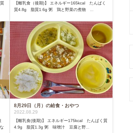
く質
【離乳食（後期)】 エネルギー165kcal たんぱく
質4.8g 脂質1.6g 粥 鶏と野菜の煮物 ...
8月29日（月）の給食・おやつ
2022.08.29
ま
【離乳食(後期)】 エネルギー175kcal たんぱく質
な
4.9g 脂質1.3g 粥 味噌汁 豆腐と野...