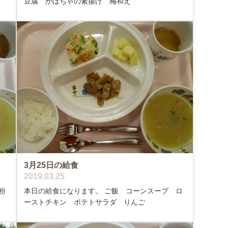
豆腐 かぼちゃの素揚げ 梅和え
3月25日の給食
2019.03.25
粉
本日の給食になります。 ご飯 コーンスープ ロ
ーストチキン ポテトサラダ りんご