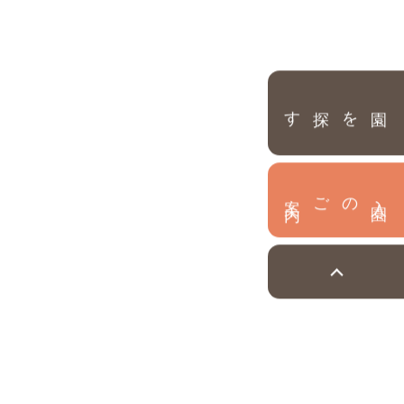
園を探す
内
入
園
のご案