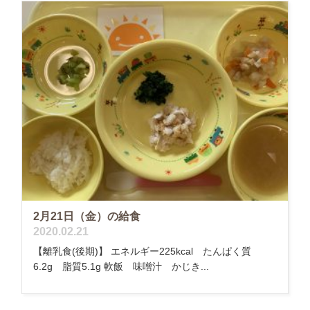
2月21日（金）の給食
2020.02.21
【離乳食(後期)】 エネルギー225kcal たんぱく質
6.2g 脂質5.1g 軟飯 味噌汁 かじき...