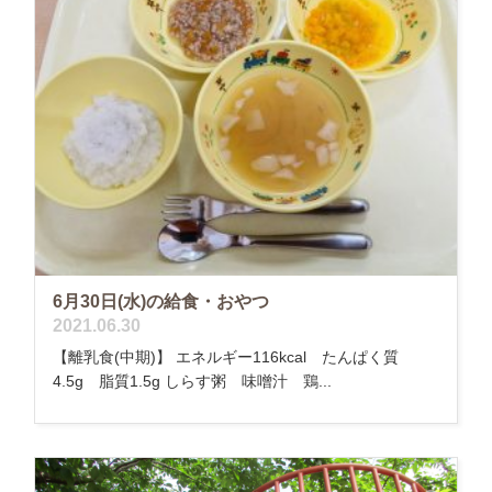
6月30日(水)の給食・おやつ
2021.06.30
【離乳食(中期)】 エネルギー116kcal たんぱく質
4.5g 脂質1.5g しらす粥 味噌汁 鶏...