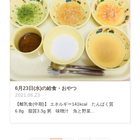
6月23日(水)の給食・おやつ
2021.06.23
【離乳食(中期)】 エネルギー141kcal たんぱく質
6.8g 脂質3.3g 粥 味噌汁 魚と野菜...