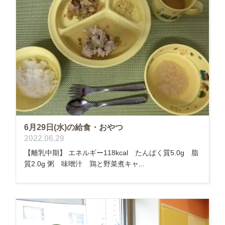
6月29日(水)の給食・おやつ
2022.06.29
【離乳中期】 エネルギー118kcal たんぱく質5.0g 脂
質2.0g 粥 味噌汁 鶏と野菜煮キャ...