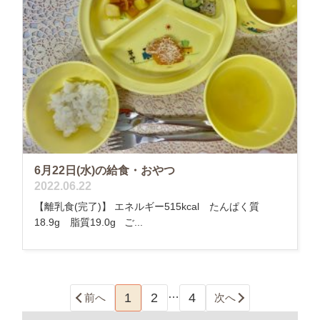
6月22日(水)の給食・おやつ
2022.06.22
【離乳食(完了)】 エネルギー515kcal たんぱく質
18.9g 脂質19.0g ご...
…
1
2
4
前へ
次へ