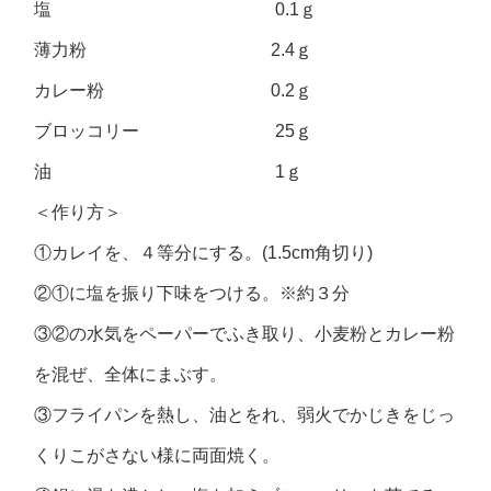
塩 0.1ｇ
薄力粉 2.4ｇ
カレー粉 0.2ｇ
ブロッコリー 25ｇ
油 1ｇ
＜作り方＞
①カレイを、４等分にする。(1.5cm角切り)
②①に塩を振り下味をつける。※約３分
③②の水気をペーパーでふき取り、小麦粉とカレー粉
を混ぜ、全体にまぶす。
③フライパンを熱し、油とをれ、弱火でかじきをじっ
くりこがさない様に両面焼く。