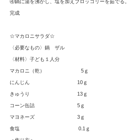
④鍋に湯を沸かし、塩を加えブロッコリーを茹でる。
完成
☆マカロニサラダ☆
〈必要なもの〉鍋 ザル
〈材料〉子ども１人分
マカロニ（乾） 5ｇ
にんじん 10ｇ
きゅうり 13ｇ
コーン缶詰 5ｇ
マヨネーズ 3ｇ
食塩 0.1ｇ