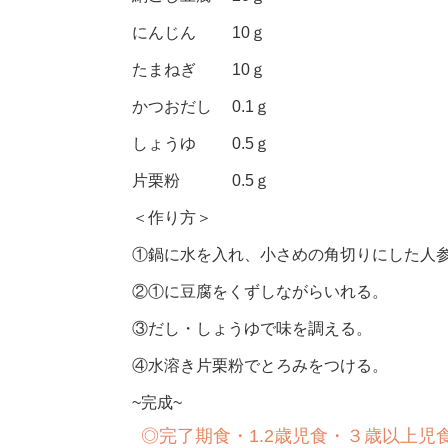
にんじん 10ｇ
たまねぎ 10ｇ
かつおだし 0.1ｇ
しょうゆ 0.5ｇ
片栗粉 0.5ｇ
＜作り方＞
①鍋に水を入れ、小さめの角切りにした人
②①に豆腐をくずしながらいれる。
③だし・しょうゆで味を調える。
④水溶き片栗粉でとろみをつける。
~完成~
◎完了期食・1.2歳児食・３歳以上児