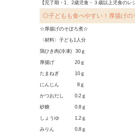
【完了期・1、2歳児食・３歳以上児食のレ
◎子どもも食べやすい！厚揚げの
☆厚揚げのそぼろ煮☆
〈材料〉子ども1人分
鶏ひき肉(冷凍) 30ｇ
厚揚げ 20ｇ
たまねぎ 10ｇ
にんじん 8ｇ
かつおだし 0.2ｇ
砂糖 0.8ｇ
しょうゆ 1.2ｇ
みりん 0.8ｇ