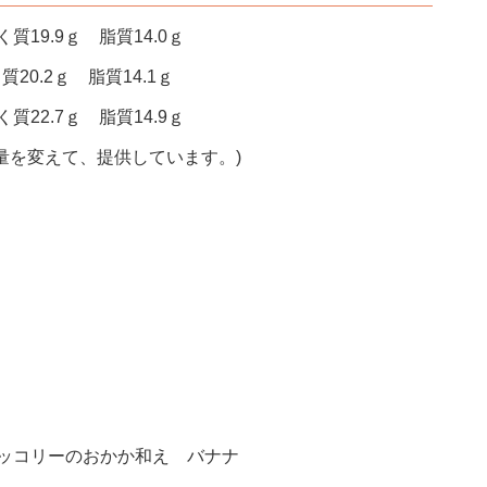
質19.9ｇ 脂質14.0ｇ
質20.2ｇ 脂質14.1ｇ
質22.7ｇ 脂質14.9ｇ
量を変えて、提供しています。)
ッコリーのおかか和え バナナ