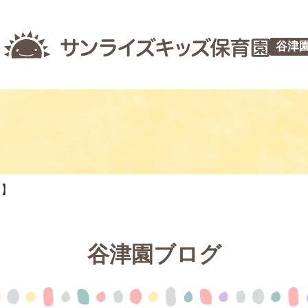
谷津
つ】
谷津園ブログ