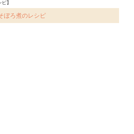
シピ】
そぼろ煮のレシピ