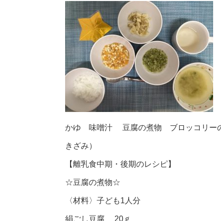
かゆ 味噌汁 豆腐の煮物 ブロッコリー
きざみ）
【離乳食中期・後期のレシピ】
☆豆腐の煮物☆
〈材料〉子ども1人分
絹ごし豆腐 20ｇ