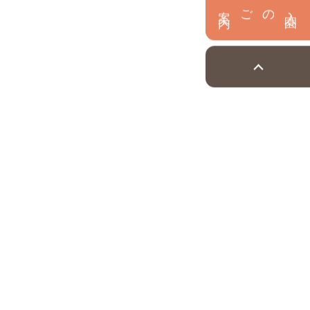
内
入
園
のご案