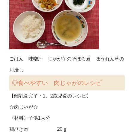
ごはん 味噌汁 じゃが芋のそぼろ煮 ほうれん草の
お浸し
◎食べやすい 肉じゃがの
レシピ
【離乳食完了・1、2歳児食のレシピ】
☆肉じゃが☆
〈材料〉子供1人分
鶏ひき肉 20ｇ