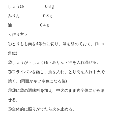
しょうゆ 0.8ｇ
みりん 0.8ｇ
油 0.4ｇ
＜作り方＞
①とりもも肉を4等分に切り、酒を絡めておく。(1cm
角位)
②しょうが・しょうゆ・みりん・油を入れ混ぜる。
③フライパンを熱し、油を入れ、とり肉を入れ中火で
焼く。(両面がキツネ色になる位)
④③に②の調味料を加え、中火のまま肉全体にからま
せる。
⑤全体的に照りがでたら火を止める。