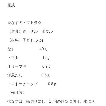
完成
☆なすのトマト煮☆
〈道具〉鍋 ザル ボウル
〈材料〉子ども1人分
なす 40ｇ
トマト 12ｇ
オリーブ油 0.2ｇ
洋風だし 0.5ｇ
トマトケチャップ 0.8ｇ
〈作り方〉
①なすは、輪切りにし、1／4の扇型に切り、水にさ