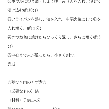
②ボウルに①と酒・しょうゆ・みりんを入れ、混ぜて
漬け込む(約10分)
③フライパンを熱し、油を入れ、中弱火位にして②を
入れ焼く。(約３分)
④きつね色に焼けたらひっくり返し、さらに焼く(約3
分)
⑤中心まで火が通ったら、小さく刻む。
完成
☆鶏ひき肉のくず煮☆
〈必要なもの〉鍋
〈材料〉子供1人分