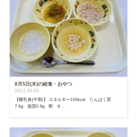
8月5日(木)の給食・おやつ
2021.08.05
【離乳食(中期)】 エネルギー155kcal たんぱく質
7.6g 脂質0.9g 粥 す...