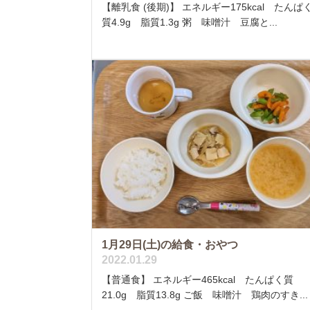
【離乳食 (後期)】 エネルギー175kcal たんぱ
質4.9g 脂質1.3g 粥 味噌汁 豆腐と...
1月29日(土)の給食・おやつ
2022.01.29
【普通食】 エネルギー465kcal たんぱく質
21.0g 脂質13.8g ご飯 味噌汁 鶏肉のすき...