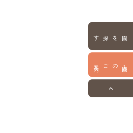
園を探す
内
入
園
のご案