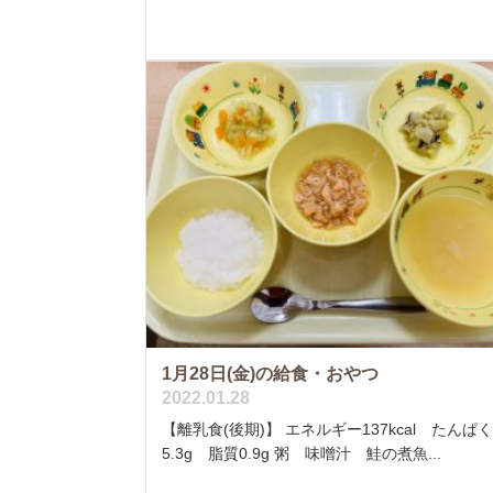
1月28日(金)の給食・おやつ
2022.01.28
【離乳食(後期)】 エネルギー137kcal たんぱ
5.3g 脂質0.9g 粥 味噌汁 鮭の煮魚...