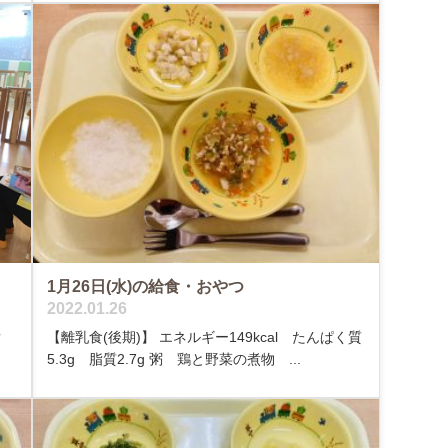
1月26日(水)の給食・おやつ
2022.01.26
?
【離乳食(後期)】 エネルギー149kcal たんぱく質
5.3g 脂質2.7g 粥 鶏と野菜の煮物 ...