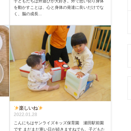
子どもたちは外遊びが大好き。外で思い切り身体
く
を動かすことは、心と身体の発達に良いだけでな
く、脳の成長...
楽しいね
2022.01.28
こんにちはサンライズキッズ保育園 瀬田駅前園
です まだまだ寒い日が続きますねでも、子どもた