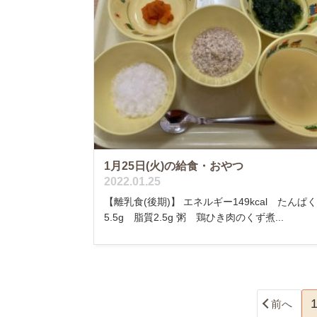
1月25日(火)の給食・おやつ
2022.01.25
【離乳食(後期)】 エネルギー149kcal たんぱ
5.5g 脂質2.5g 粥 鶏ひき肉のくず煮...
前へ