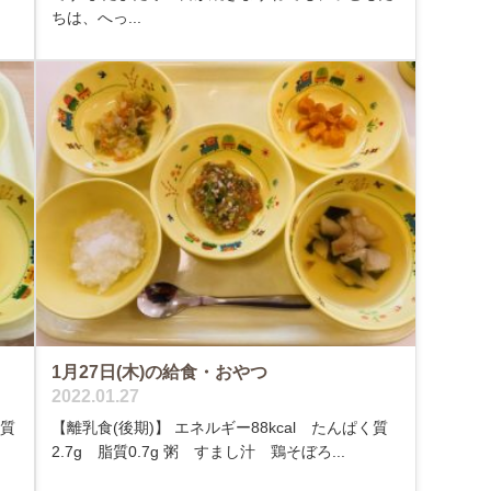
ちは、へっ...
1月27日(木)の給食・おやつ
2022.01.27
く質
【離乳食(後期)】 エネルギー88kcal たんぱく質
2.7g 脂質0.7g 粥 すまし汁 鶏そぼろ...