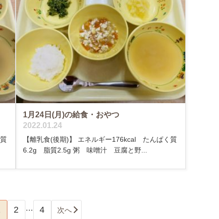
1月24日(月)の給食・おやつ
2022.01.24
く質
【離乳食(後期)】 エネルギー176kcal たんぱく質
6.2g 脂質2.5g 粥 味噌汁 豆腐と野...
…
1
2
4
次へ