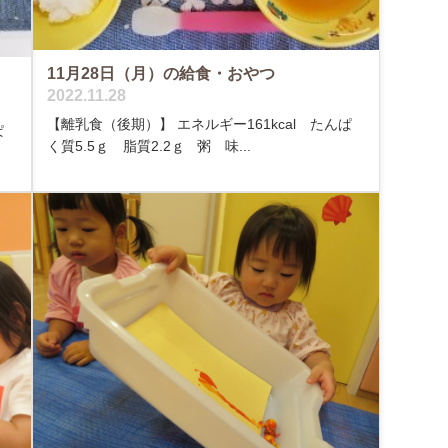
11月28日（月）の給食・おやつ
2022.11.28
【離乳食（後期）】 エネルギー161kcal たんぱ
ぱ
く質5.5ｇ 脂質2.2ｇ 粥 味...