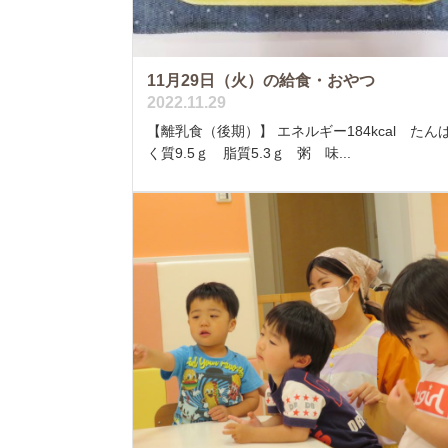
11月29日（火）の給食・おやつ
2022.11.29
【離乳食（後期）】 エネルギー184kcal たん
く質9.5ｇ 脂質5.3ｇ 粥 味...