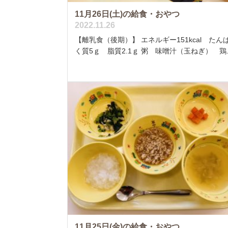
11月26日(土)の給食・おやつ
2022.11.26
【離乳食（後期）】 エネルギー151kcal たん
く質5ｇ 脂質2.1ｇ 粥 味噌汁（玉ねぎ） 鶏..
11月25日(金)の給食・おやつ