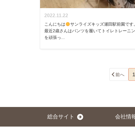
2022.11.22
こんにちは
サンライズキッズ瀬田駅前園です
最近2歳さんはパンツを履いてトイレトレーニ
を頑張っ...
前へ
総合サイト
会社情