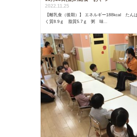
2022.11.25
【離乳食（後期）】 エネルギー188kcal たん
く質8.9ｇ 脂質5.7ｇ 粥 味...