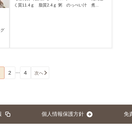
く質11.4ｇ 脂質2.4ｇ 粥 のっぺい汁 煮...
。
ング
…
1
2
4
次へ
報
個人情報保護方針
免