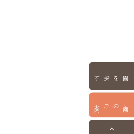
園を探す
内
入
園
のご案