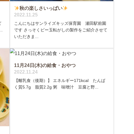
秋の楽しさいっぱい
2022.11.25
ぱ
こんにちはサンライズキッズ保育園 瀬田駅前園
.
です さっそくビー玉転がしの製作をご紹介させて
いただきま...
11月24日(木)の給食・おやつ
2022.11.24
【離乳食（後期）】 エネルギー171kcal たんぱ
く質5.7g 脂質2.2g 粥 味噌汁 豆腐と野...