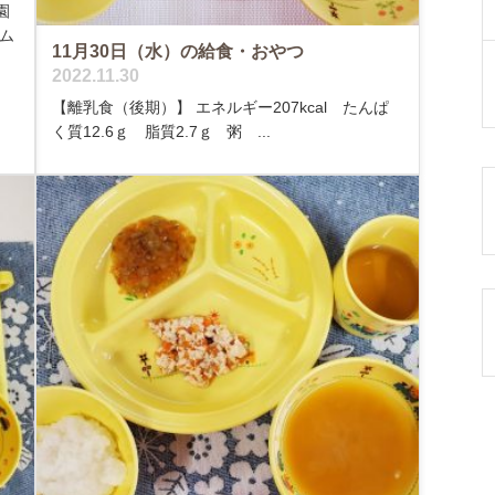
園
ム
11月30日（水）の給食・おやつ
2022.11.30
【離乳食（後期）】 エネルギー207kcal たんぱ
く質12.6ｇ 脂質2.7ｇ 粥 ...