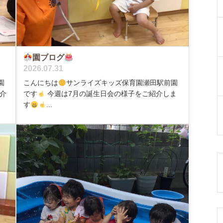
園ブログ
2026.07.31
園
こんにちは
サンライズキッズ保育園瀬田駅前園
介
です
今週は7月の誕生日会の様子をご紹介しま
す
...