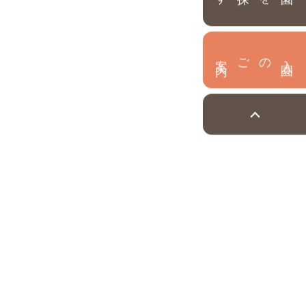
内
入
園
のご案