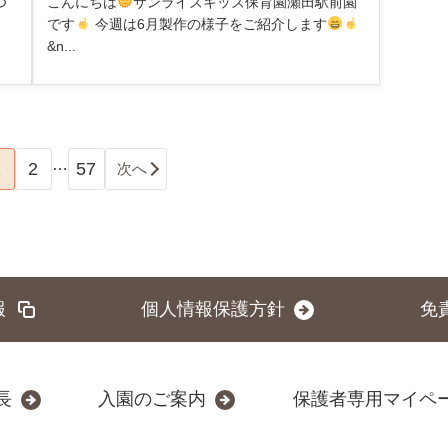
こんにちは
サンライズキッズ保育園瀬田駅前園
つ
です
今週は6月製作の様子をご紹介します
&n...
…
1
2
57
次へ
報
個人情報保護方針
免
長
入園のご案内
保護者専用マイペ