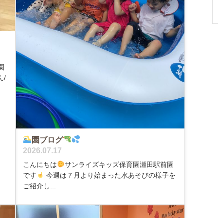
園
/
園ブログ
2026.07.17
こんにちは
サンライズキッズ保育園瀬田駅前園
です
今週は７月より始まった水あそびの様子を
ご紹介し...