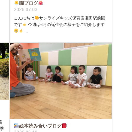
園ブログ
2026.07.03
こんにちは
サンライズキッズ保育園瀬田駅前園
です
今週は6月の誕生会の様子をご紹介します
...
園
絵本読み合いブログ
季