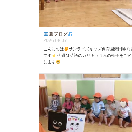
園ブログ
2026.08.07
こんにちは
サンライズキッズ保育園瀬田駅前
です
今週は英語のカリキュラムの様子をご紹
します
...