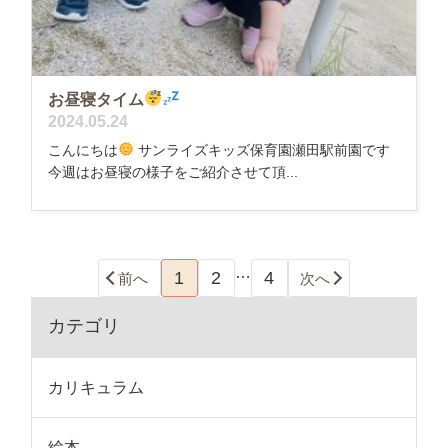
お昼寝タイム
2024.05.24
こんにちは
サンライズキッズ保育園瀬田駅前園です
今週はお昼寝の様子をご紹介させて頂...
…
1
2
4
前へ
次へ
カテゴリ
カリキュラム
絵本