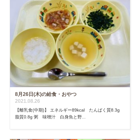
8月26日(木)の給食・おやつ
2021.08.26
【離乳食(中期)】 エネルギー89kcal たんぱく質8.3g
脂質0.8g 粥 味噌汁 白身魚と野...