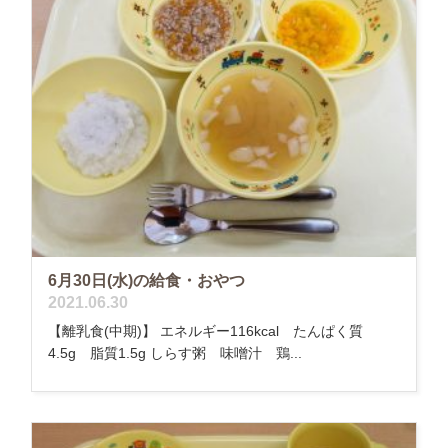
6月30日(水)の給食・おやつ
2021.06.30
【離乳食(中期)】 エネルギー116kcal たんぱく質
4.5g 脂質1.5g しらす粥 味噌汁 鶏...