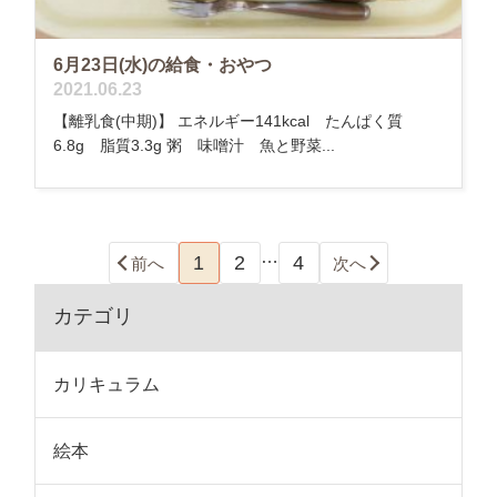
6月23日(水)の給食・おやつ
2021.06.23
【離乳食(中期)】 エネルギー141kcal たんぱく質
6.8g 脂質3.3g 粥 味噌汁 魚と野菜...
…
1
2
4
前へ
次へ
カテゴリ
カリキュラム
絵本