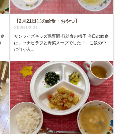
【2月21日㈯の給食・おやつ】
2026.02.21
給食
サンライズキッズ保育園 ◎給食の様子 今日の給食
き
は、ツナピラフと野菜スープでした！「ご飯の中
に何が入...