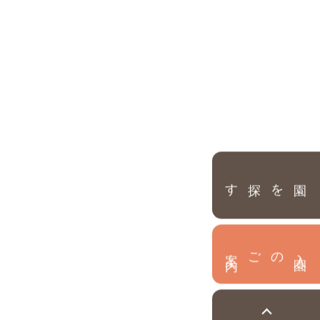
園を探す
内
入
園
のご案