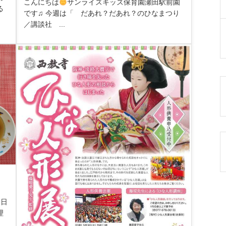
こんにちは
サンライズキッズ保育園瀬田駅前園
る
です♫ 今週は「 だあれ？だあれ？のひなまつり
／講談社 ...
今日
理