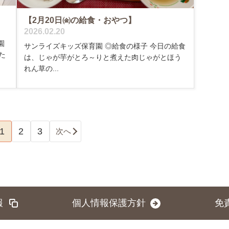
【2月20日㈮の給食・おやつ】
2026.02.20
園
サンライズキッズ保育園 ◎給食の様子 今日の給食
た
は、じゃが芋がとろ～りと煮えた肉じゃがとほう
れん草の...
1
2
3
次へ
報
個人情報保護方針
免