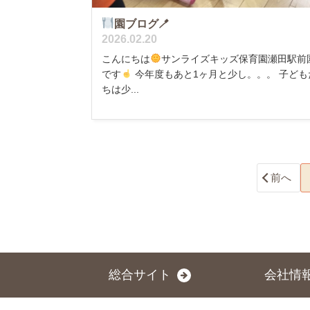
園ブログ🪥
2026.02.20
こんにちは
サンライズキッズ保育園瀬田駅前
です
今年度もあと1ヶ月と少し。。。 子ども
ちは少...
前へ
総合サイト
会社情