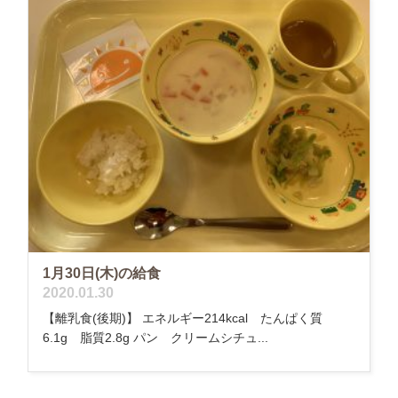
1月30日(木)の給食
2020.01.30
【離乳食(後期)】 エネルギー214kcal たんぱく質
6.1g 脂質2.8g パン クリームシチュ...