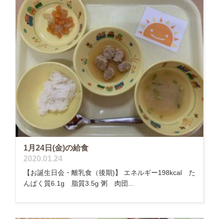
1月24日(金)の給食
2020.01.24
【お誕生日会・離乳食（後期)】 エネルギー198kcal た
んぱく質6.1g 脂質3.5g 粥 肉団...