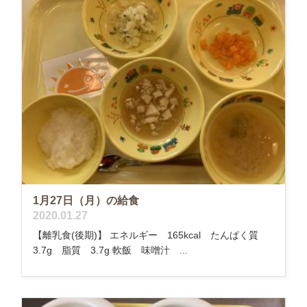
1月27日（月）の給食
2020.01.27
【離乳食(後期)】 エネルギー 165kcal たんぱく質
3.7g 脂質 3.7g 軟飯 味噌汁 ...