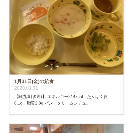
1月31日(金)の給食
2020.01.31
【離乳食(後期)】 エネルギー214kcal たんぱく質
6.1g 脂質2.8g パン クリームシチュ...