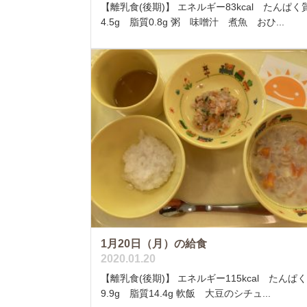
【離乳食(後期)】 エネルギー83kcal たんぱく
4.5g 脂質0.8g 粥 味噌汁 煮魚 おひ...
1月20日（月）の給食
2020.01.20
【離乳食(後期)】 エネルギー115kcal たんぱ
9.9g 脂質14.4g 軟飯 大豆のシチュ...