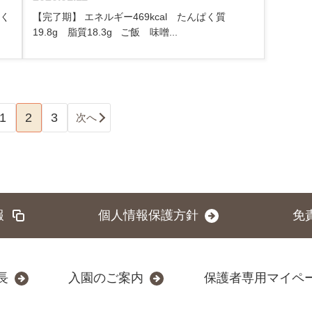
ぱく
【完了期】 エネルギー469kcal たんぱく質
19.8g 脂質18.3g ご飯 味噌...
1
2
3
次へ
報
個人情報保護方針
免
長
入園のご案内
保護者専用マイペ