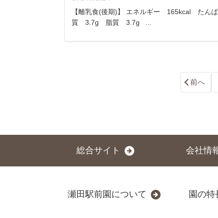
【離乳食(後期)】 エネルギー 165kcal たん
質 3.7g 脂質 3.7g ...
前へ
総合サイト
会社情
瀬田駅前園について
園の特