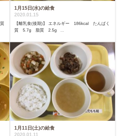
1月15日(水)の給食
2020.01.15
く質
【離乳食(後期)】 エネルギー 186kcal たんぱく
質 5.7g 脂質 2.5g ...
1月11日(土)の給食
2020.01.11