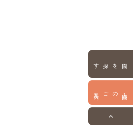
園を探す
内
入
園
のご案