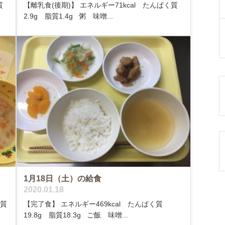
質
【離乳食(後期)】 エネルギー71kcal たんぱく質
2.9g 脂質1.4g 粥 味噌...
1月18日（土）の給食
2020.01.18
く質
【完了食】 エネルギー469kcal たんぱく質
19.8g 脂質18.3g ご飯 味噌...