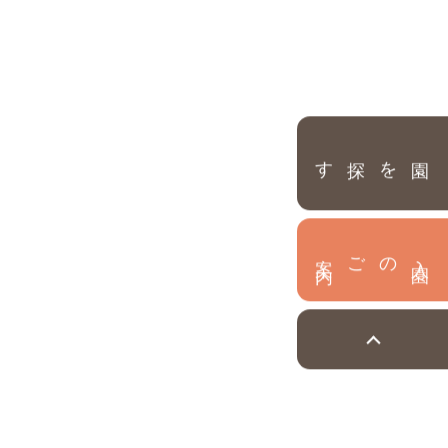
園を探す
内
入
園
のご案