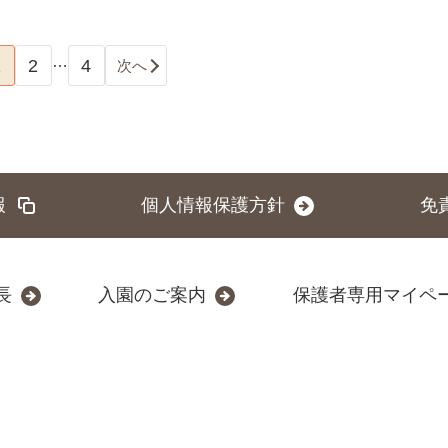
…
1
2
4
次へ
報
個人情報保護方針
免
長
入園のご案内
保護者専用マイペ