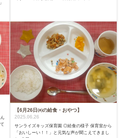
」
【6月26日㈭の給食・おやつ】
2025.06.26
みん
べて
サンライズキッズ保育園 ◎給食の様子 保育室から
「おいしーい！！」と元気な声が聞こえてきまし