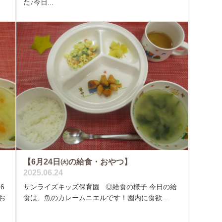
た♪今日...
【6月24日㈫の給食・おやつ】
2025.06.24
6
サンライズキッズ保育園 ◎給食の様子 今日の給
お
食は、魚のカレームニエルです！園内に食欲...