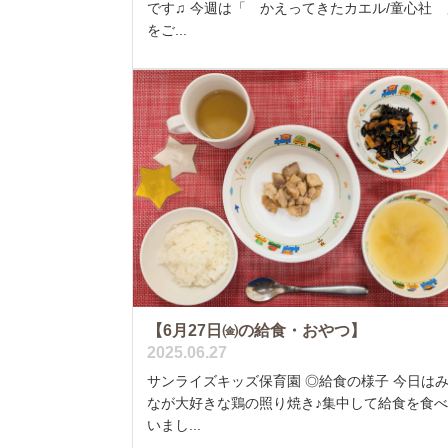
です♫ 今週は「 かえってきたカエル/童心社 
をご...
【6月27日㈮の給食・おやつ】
2025.06.27
サンライズキッズ保育園 ◎給食の様子 今日は
なが大好きな鶏の照り焼き♪集中して給食を食
いまし...