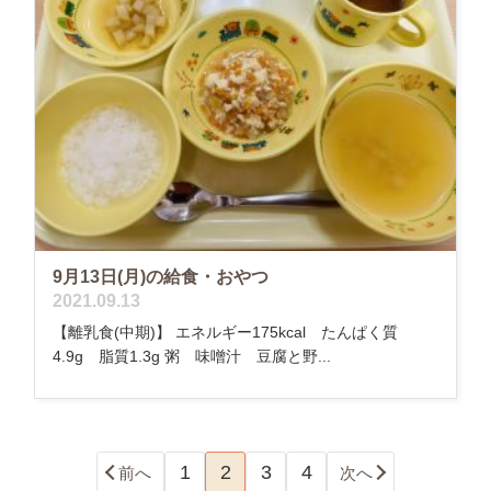
9月13日(月)の給食・おやつ
2021.09.13
【離乳食(中期)】 エネルギー175kcal たんぱく質
4.9g 脂質1.3g 粥 味噌汁 豆腐と野...
1
2
3
4
前へ
次へ