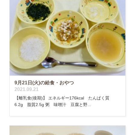
9月21日(火)の給食・おやつ
2021.09.21
【離乳食(後期)】 エネルギー176kcal たんぱく質
6.2g 脂質2.5g 粥 味噌汁 豆腐と野...