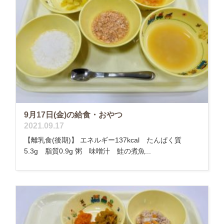
9月17日(金)の給食・おやつ
2021.09.17
【離乳食(後期)】 エネルギー137kcal たんぱく質
5.3g 脂質0.9g 粥 味噌汁 鮭の煮魚...