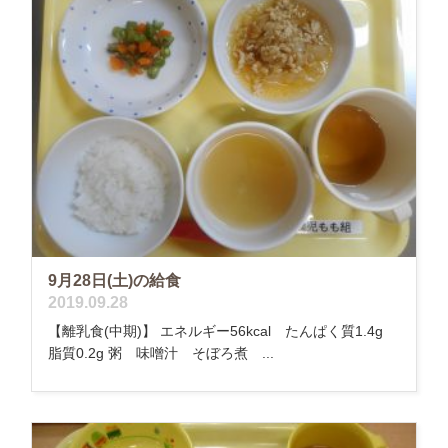
9月28日(土)の給食
2019.09.28
【離乳食(中期)】 エネルギー56kcal たんぱく質1.4g
脂質0.2g 粥 味噌汁 そぼろ煮 ...