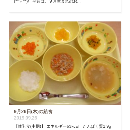
(*^▽^*)/ 今週は、９月生まれのお...
9月26日(木)の給食
2019.09.26
【離乳食(中期)】 エネルギー63kcal たんぱく質1.9g