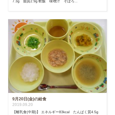
7.3g 脂質2.9g 軟飯 味噌汁 そぼろ...
9月20日(金)の給食
2019.09.20
【離乳食(中期)】 エネルギー83kcal たんぱく質4.5g