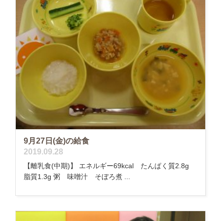
9月27日(金)の給食
2019.09.28
【離乳食(中期)】 エネルギー69kcal たんぱく質2.8g
脂質1.3g 粥 味噌汁 そぼろ煮 ...