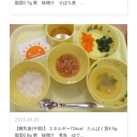
脂質0.7g 粥 味噌汁 そぼろ煮 ...
2019.09.25
【離乳食(中期)】 エネルギー71kcal たんぱく質4.5g
脂質0.8g 粥 味噌汁 煮魚 ゆで...