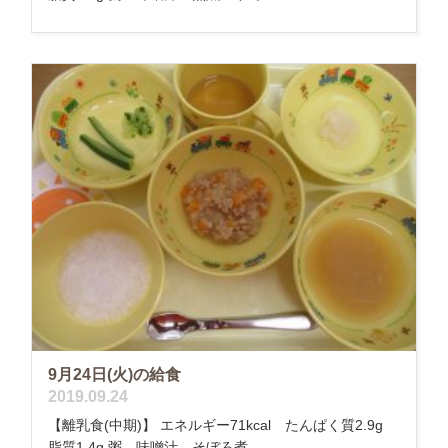
9月24日(火)の給食
2019.09.24
【離乳食(中期)】 エネルギー71kcal たんぱく質2.9g
脂質1.4g 粥 味噌汁 そぼろ煮 ...