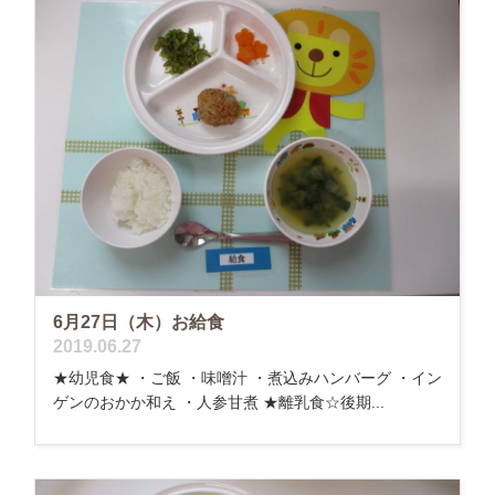
6月27日（木）お給食
2019.06.27
★幼児食★ ・ご飯 ・味噌汁 ・煮込みハンバーグ ・イン
ゲンのおかか和え ・人参甘煮 ★離乳食☆後期...