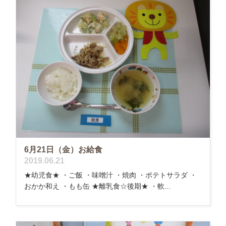
6月21日（金）お給食
2019.06.21
★幼児食★ ・ご飯 ・味噌汁 ・焼肉 ・ポテトサラダ ・
おかか和え ・もも缶 ★離乳食☆後期★ ・軟...