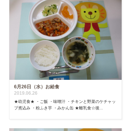
6月26日（水）お給食
2019.06.26
★幼児食★ ・ご飯 ・味噌汁 ・チキンと野菜のケチャッ
プ煮込み ・粉ふき芋 ・みかん缶 ★離乳食☆後...