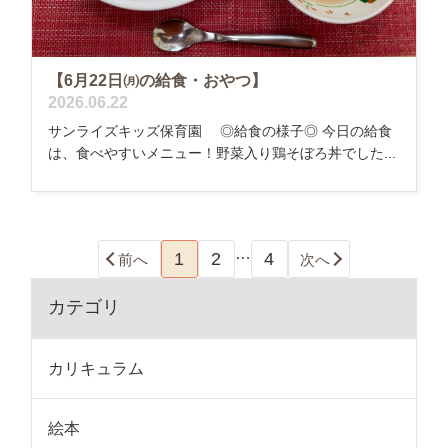
【6月22日㈪の給食・おやつ】
2026.06.22
サンライズキッズ保育園 ◎給食の様子◎ 今日の給食
は、食べやすいメニュー！野菜入り鶏そぼろ丼でした...
…
1
2
4
前へ
次へ
カテゴリ
カリキュラム
絵本