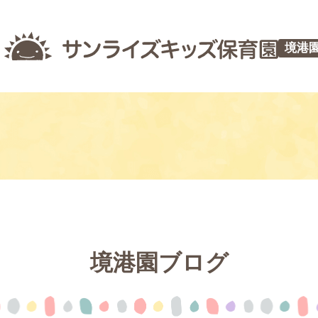
境港
境港園ブログ