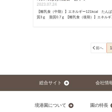
2023.07.24
【離乳食（中期）】エネルギー121kcal たん
質3ｇ 脂質0.7ｇ 【離乳食（後期）】エネルギ..
前へ
総合サイト
会社情
境港園について
園の特長