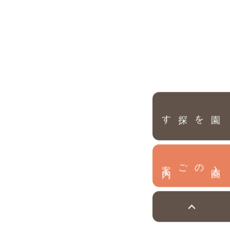
園を探す
内
入
園
のご案