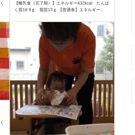
ぱく
【離乳食（完了期）】エネルギー432kcal たんぱ
く質18.9ｇ 脂質13ｇ 【普通食】エネルギー...
ぱく