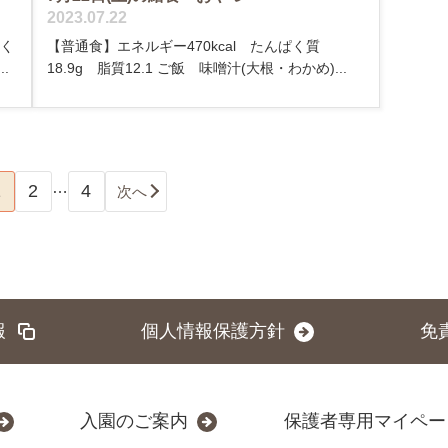
2023.07.22
ぱく
【普通食】エネルギー470kcal たんぱく質
.
18.9g 脂質12.1 ご飯 味噌汁(大根・わかめ)...
…
1
2
4
次へ
報
個人情報保護方針
免
入園のご案内
保護者専用マイペー