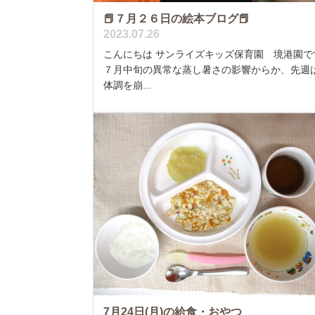
📕７月２６日の絵本ブログ📕
2023.07.26
こんにちは サンライズキッズ保育園 境港園で
７月中旬の異常な蒸し暑さの影響からか、先週
体調を崩...
7月24日(月)の給食・おやつ