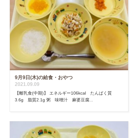
9月9日(木)の給食・おやつ
2021.09.09
【離乳食(中期)】 エネルギー106kcal たんぱく質
3.6g 脂質2.1g 粥 味噌汁 麻婆豆腐...