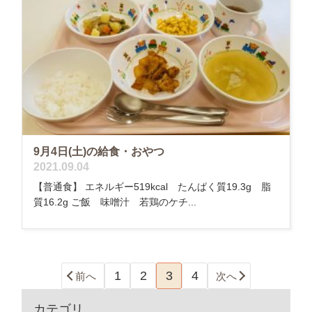
9月4日(土)の給食・おやつ
2021.09.04
【普通食】 エネルギー519kcal たんぱく質19.3g 脂
質16.2g ご飯 味噌汁 若鶏のケチ...
1
2
3
4
前へ
次へ
カテゴリ