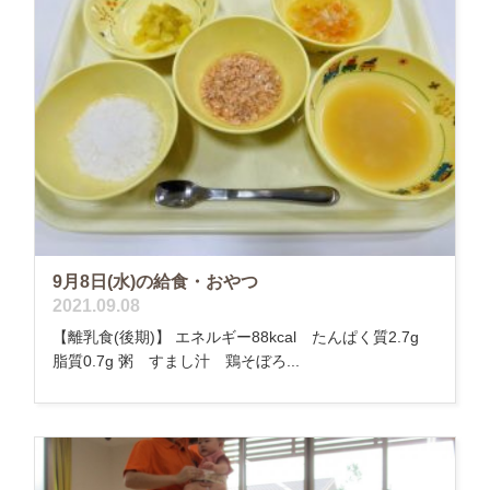
9月8日(水)の給食・おやつ
2021.09.08
【離乳食(後期)】 エネルギー88kcal たんぱく質2.7g
脂質0.7g 粥 すまし汁 鶏そぼろ...