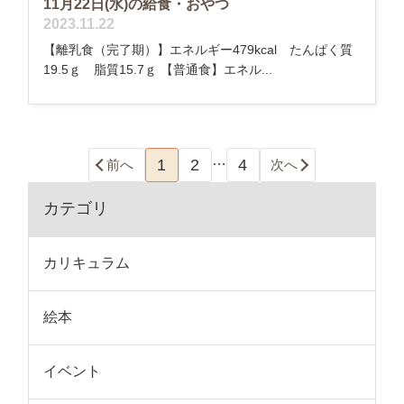
11月22日(水)の給食・おやつ
2023.11.22
【離乳食（完了期）】エネルギー479kcal たんぱく質
19.5ｇ 脂質15.7ｇ 【普通食】エネル...
…
1
2
4
前へ
次へ
カテゴリ
カリキュラム
絵本
イベント