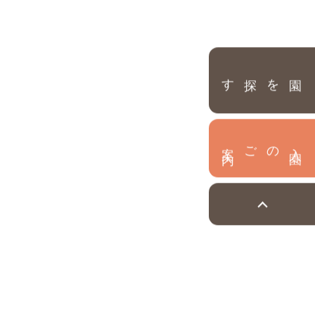
園を探す
内
入
園
のご案