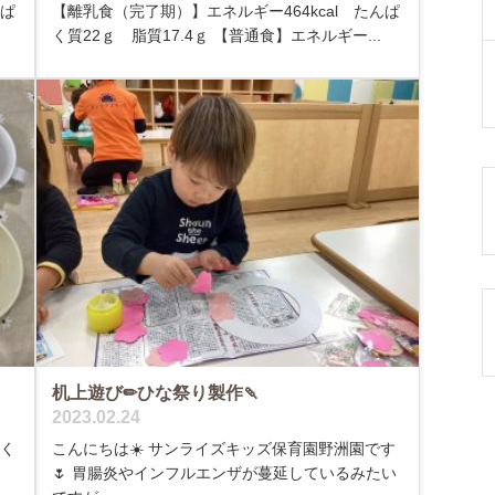
んぱ
【離乳食（完了期）】エネルギー464kcal たんぱ
く質22ｇ 脂質17.4ｇ 【普通食】エネルギー...
机上遊び✏︎ひな祭り製作🍡
2023.02.24
ぱく
こんにちは☀️ サンライズキッズ保育園野洲園です
🌷 胃腸炎やインフルエンザが蔓延しているみたい