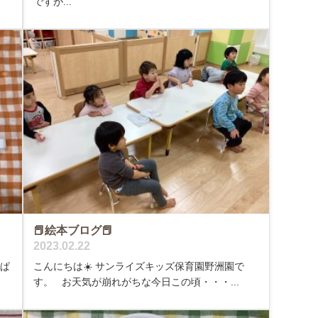
ですが...
📕絵本ブログ📕
2023.02.22
んぱ
こんにちは☀️ サンライズキッズ保育園野洲園で
す。 お天気が崩れがちな今日この頃・・・...