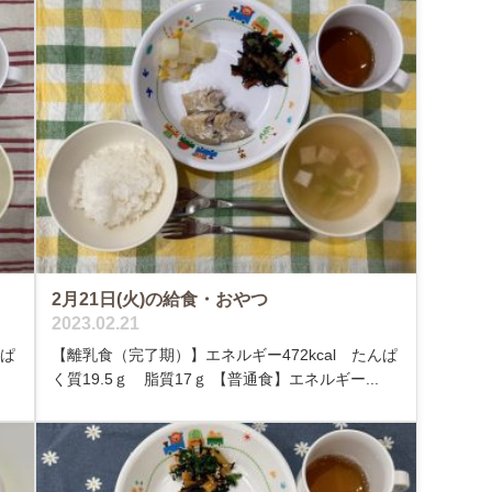
2月21日(火)の給食・おやつ
2023.02.21
んぱ
【離乳食（完了期）】エネルギー472kcal たんぱ
く質19.5ｇ 脂質17ｇ 【普通食】エネルギー...