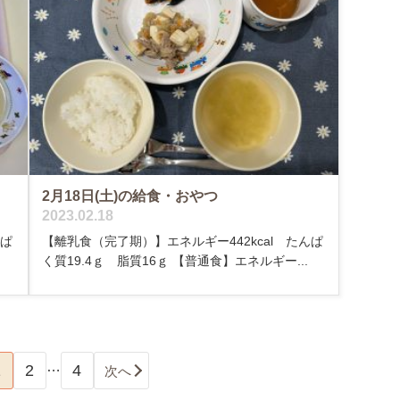
2月18日(土)の給食・おやつ
2023.02.18
んぱ
【離乳食（完了期）】エネルギー442kcal たんぱ
.
く質19.4ｇ 脂質16ｇ 【普通食】エネルギー...
…
1
2
4
次へ