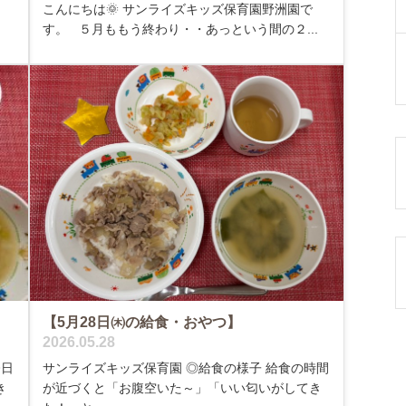
こんにちは🌞 サンライズキッズ保育園野洲園で
す。 ５月ももう終わり・・あっという間の２...
【5月28日㈭の給食・おやつ】
2026.05.28
今日
サンライズキッズ保育園 ◎給食の様子 給食の時間
き
が近づくと「お腹空いた～」「いい匂いがしてき