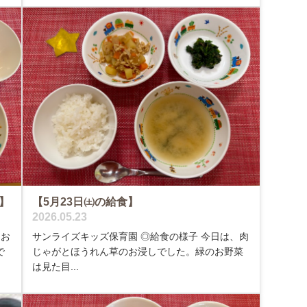
】
【5月23日㈯の給食】
2026.05.23
、お
サンライズキッズ保育園 ◎給食の様子 今日は、肉
で
じゃがとほうれん草のお浸しでした。緑のお野菜
は見た目...