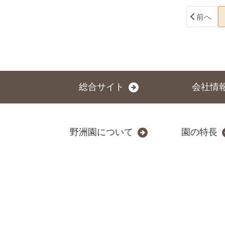
前へ
総合サイト
会社情
野洲園について
園の特長