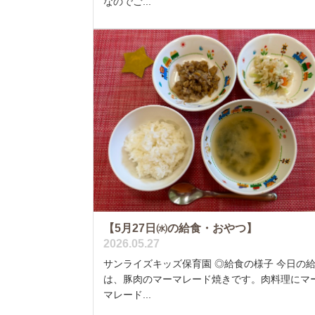
なのでご...
【5月27日㈬の給食・おやつ】
2026.05.27
サンライズキッズ保育園 ◎給食の様子 今日の
は、豚肉のマーマレード焼きです。肉料理にマ
マレード...