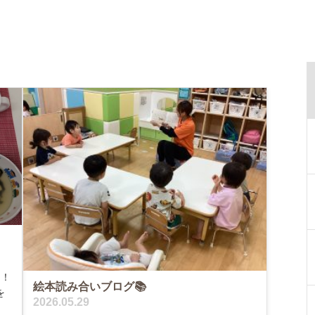
～！
絵本読み合いブログ📚
を
2026.05.29