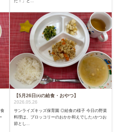
た！」と...
【5月26日㈫の給食・おやつ】
2026.05.26
給食
サンライズキッズ保育園 ◎給食の様子 今日の野菜
ー
料理は、ブロッコリーのおかか和えでした♪かつお
節とし...