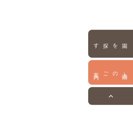
園を探す
内
入
園
のご案