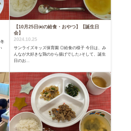
【10月25日㈮の給食・おやつ】【誕生日
会】
2024.10.25
つ冬
サンライズキッズ保育園 ◎給食の様子 今日は、み
い
んなが大好きな鶏のから揚げでした♪そして、誕生
日のお...