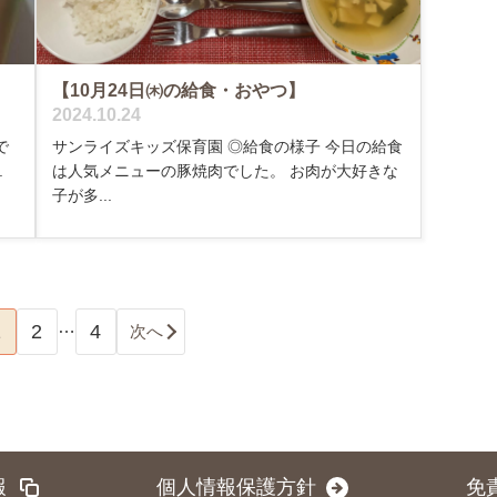
【10月24日㈭の給食・おやつ】
2024.10.24
で
サンライズキッズ保育園 ◎給食の様子 今日の給食
.
は人気メニューの豚焼肉でした。 お肉が大好きな
子が多...
…
1
2
4
次へ
報
個人情報保護方針
免