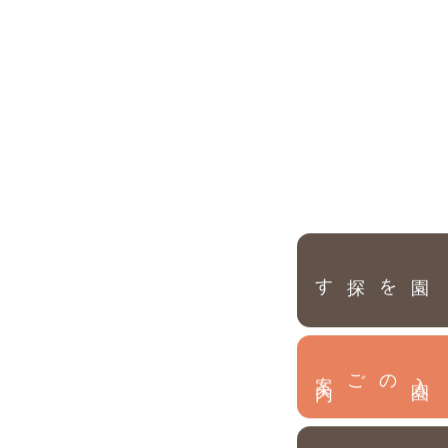
園を探す
内
入
園
のご案