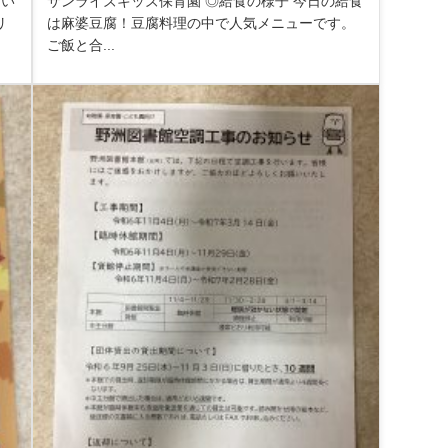
おい
サンライズキッズ保育園 ◎給食の様子 今日の給食
リ
は麻婆豆腐！豆腐料理の中で人気メニューです。
ご飯と合...