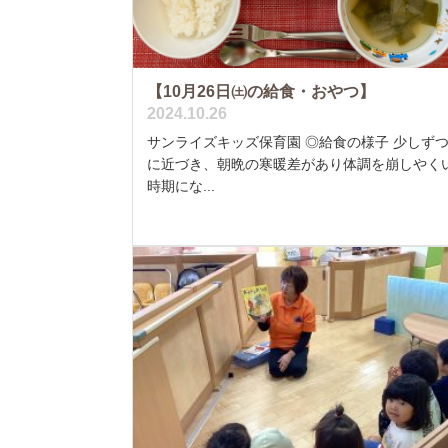
【10月26日㈯の給食・おやつ】
2024.10.26
サンライズキッズ保育園 ◎給食の様子 少しず
に近づき、朝晩の寒暖差があり体調を崩しやく
時期にな...