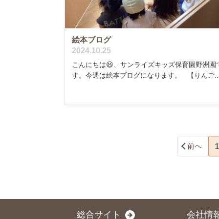
絵本ブログ
2024.10.25
こんにちは😃、サンライズキッズ保育園野洲園
す。今週は絵本ブログになります。 【りんご..
前へ
総合サイト
会社情