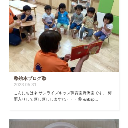
📚絵本ブログ📚
2023.05.31
こんにちは☀️ サンライズキッズ保育園野洲園です。 梅
雨入りして蒸し蒸ししますね・・・😢 &nbsp...