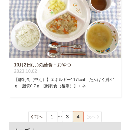
10月2日(月)の給食・おやつ
2023.10.02
【離乳食（中期）】エネルギー117kcal たんぱく質3.1
ｇ 脂質0.7ｇ 【離乳食（後期）】エネ...
…
1
3
4
前へ
次へ