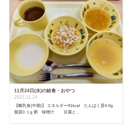
11月24日(水)の給食・おやつ
2021.11.24
【離乳食(中期)】 エネルギー91kcal たんぱく質4.0g
脂質0.１g 粥 味噌汁 豆腐と...