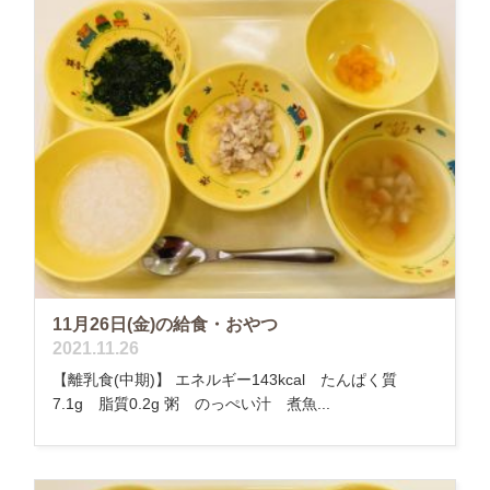
11月26日(金)の給食・おやつ
2021.11.26
【離乳食(中期)】 エネルギー143kcal たんぱく質
7.1g 脂質0.2g 粥 のっぺい汁 煮魚...