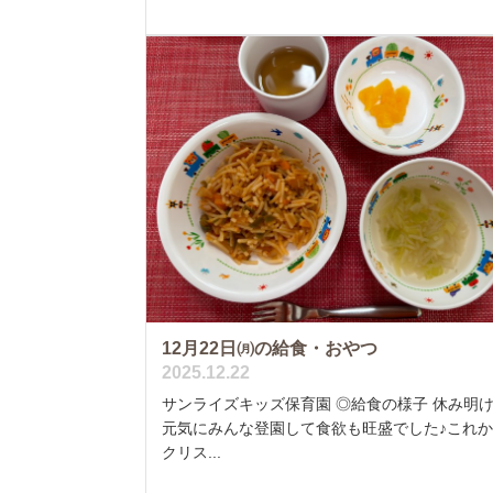
12月22日㈪の給食・おやつ
2025.12.22
サンライズキッズ保育園 ◎給食の様子 休み明
元気にみんな登園して食欲も旺盛でした♪これ
クリス...