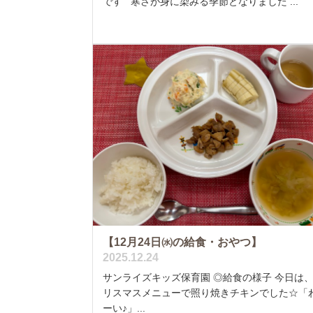
です 寒さが身に染みる季節となりました ...
【12月24日㈬の給食・おやつ】
2025.12.24
サンライズキッズ保育園 ◎給食の様子 今日は
リスマスメニューで照り焼きチキンでした☆「
ーい♪」...