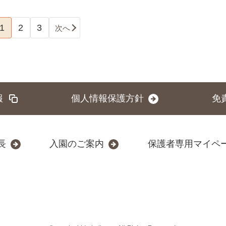
1
2
3
次へ
報
個人情報保護方針
免
長
入園のご案内
保護者専用マイペ