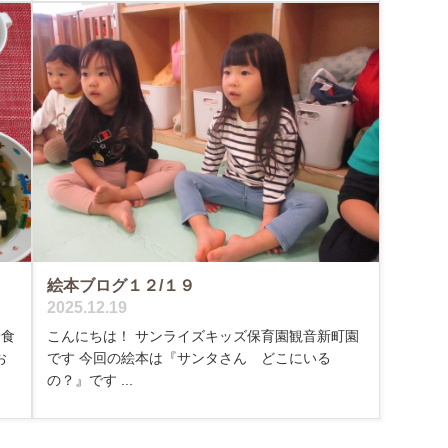
絵本ブログ１２/１９
2025.12.19
給食
こんにちは！ サンライズキッズ保育園観音新町園
お
です 今回の絵本は『サンタさん どこにいる
の？』です ...