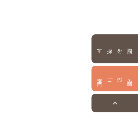
園を探す
内
入
園
のご案