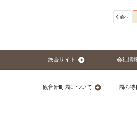
前へ
総合サイト
会社情
観音新町園について
園の特