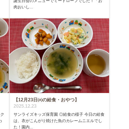
誕生日会のメニューでミートローフでした！「お
肉おいし...
【12月23日㈫の給食・おやつ】
2025.12.23
、ク
サンライズキッズ保育園 ◎給食の様子 今日の給食
わ
は、衣がこんがり焼けた魚のカレームニエルでし
た！園内...