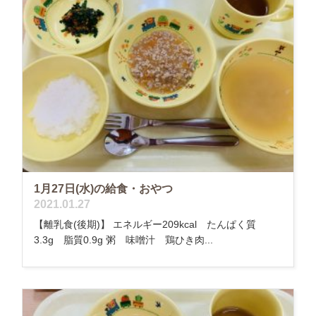
1月27日(水)の給食・おやつ
2021.01.27
【離乳食(後期)】 エネルギー209kcal たんぱく質
3.3g 脂質0.9g 粥 味噌汁 鶏ひき肉...