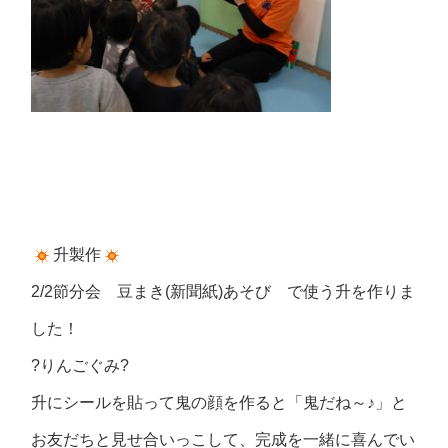
升製作
2/2節分会 豆まき(新聞紙)あそび で使う升を作りま
した！
?りんごぐみ?
升にシールを貼って鬼の顔を作ると「鬼だね～♪」と
お友だちと見せ合いっこして、完成を一緒に喜んでい