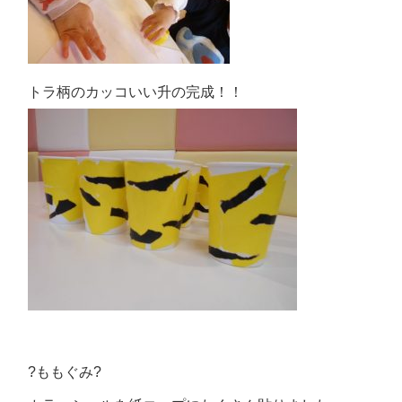
トラ柄のカッコいい升の完成！！
?ももぐみ?