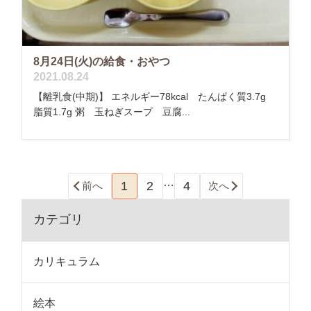
8月24日(火)の給食・おやつ
2021.08.24
【離乳食(中期)】 エネルギー78kcal たんぱく質3.7g
脂質1.7g 粥 玉ねぎスープ 豆腐...
…
1
2
4
前へ
次へ
カテゴリ
カリキュラム
絵本