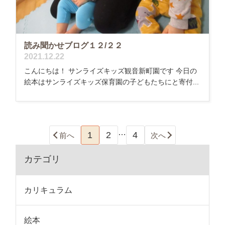
読み聞かせブログ１２/２２
2021.12.22
こんにちは！ サンライズキッズ観音新町園です 今日の
絵本はサンライズキッズ保育園の子どもたちにと寄付...
…
1
2
4
前へ
次へ
カテゴリ
カリキュラム
絵本