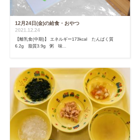
12月24日(金)の給食・おやつ
2021.12.24
【離乳食(中期)】 エネルギー173kcal たんぱく質
6.2g 脂質3.9g 粥 味...