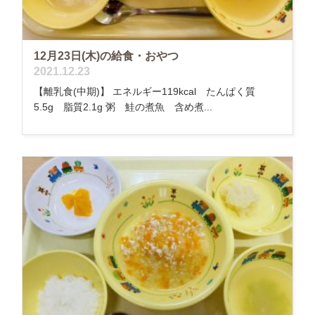
12月23日(木)の給食・おやつ
2021.12.23
【離乳食(中期)】 エネルギー119kcal たんぱく質
5.5g 脂質2.1g 粥 鮭の煮魚 含め煮...