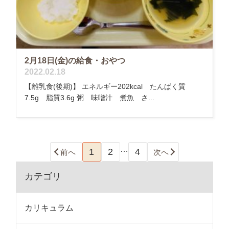
2月18日(金)の給食・おやつ
2022.02.18
【離乳食(後期)】 エネルギー202kcal たんぱく質
7.5g 脂質3.6g 粥 味噌汁 煮魚 さ...
…
1
2
4
前へ
次へ
カテゴリ
カリキュラム