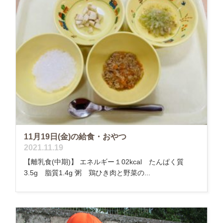
11月19日(金)の給食・おやつ
2021.11.19
【離乳食(中期)】 エネルギー１02kcal たんぱく質
3.5g 脂質1.4g 粥 鶏ひき肉と野菜の...