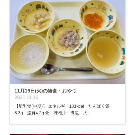
11月16日(火)の給食・おやつ
2021.11.16
【離乳食(中期)】 エネルギー191kcal たんぱく質
8.3g 脂質4.2g 粥 味噌汁 煮魚 大...