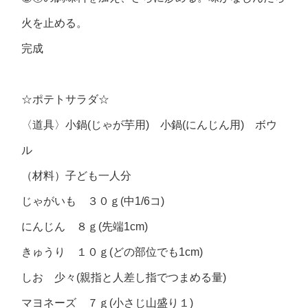
火を止める。
完成
☆ポテトサラダ☆
〈道具〉小鍋(じゃが芋用) 小鍋(にんじん用) ボウ
ル
（材料）子ども一人分
じゃがいも ３０ｇ(中1/6コ)
にんじん ８ｇ(先端1cm)
きゅうり １０ｇ(どの部位でも1cm)
しお 少々(親指と人差し指でつまめる量)
マヨネーズ ７ｇ(小さじ山盛り１)