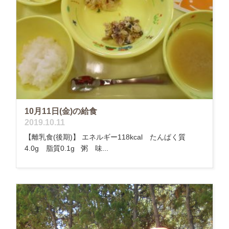
10月11日(金)の給食
2019.10.11
【離乳食(後期)】 エネルギー118kcal たんぱく質
4.0g 脂質0.1g 粥 味...