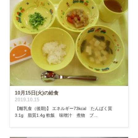
10月15日(火)の給食
2019.10.15
【離乳食（後期)】 エネルギー73kcal たんぱく質
3.1g 脂質1.4g 軟飯 味噌汁 煮物 ブ...