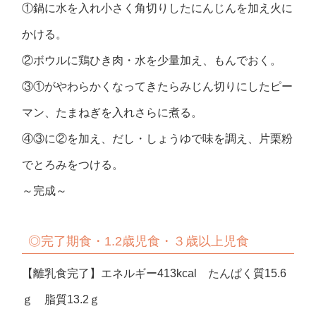
①鍋に水を入れ小さく角切りしたにんじんを加え火に
かける。
②ボウルに鶏ひき肉・水を少量加え、もんでおく。
③①がやわらかくなってきたらみじん切りにしたピー
マン、たまねぎを入れさらに煮る。
④③に②を加え、だし・しょうゆで味を調え、片栗粉
でとろみをつける。
～完成～
◎完了期食・1.2歳児食・３歳以上児食
【離乳食完了】エネルギー413kcal たんぱく質15.6
ｇ 脂質13.2ｇ