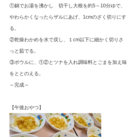
①鍋でお湯を沸かし 切干し大根を約5～10分ゆで、
やわらかくなったらザルにあげ、1cmのざく切りにす
る。
②乾燥わかめを水で戻し、１cm以下に細かく切りさ
っと茹でる。
③ボウルに、①②とツナを入れ調味料とごまを加え味
をととのえる。
～完成～
【午後おやつ】