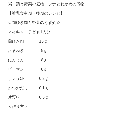
粥 鶏と野菜の煮物 ツナとわかめの煮物
【離乳食中期・後期のレシピ】
☆鶏ひき肉と野菜のくず煮☆
＜材料＞ 子ども1人分
鶏ひき肉 15ｇ
たまねぎ 8ｇ
にんじん 8ｇ
ピーマン 8ｇ
しょうゆ 0.2ｇ
かつおだし 0.1ｇ
片栗粉 0.5ｇ
＜作り方＞