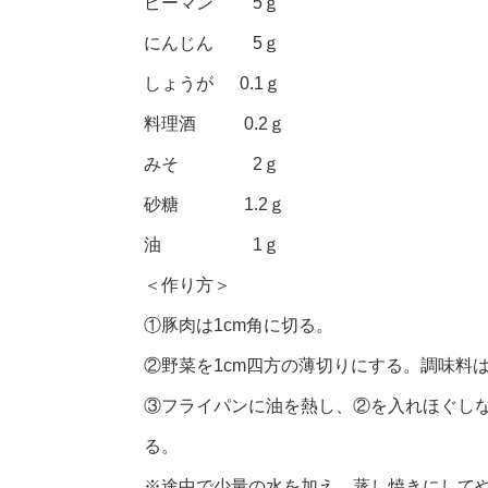
ピーマン 5ｇ
にんじん 5ｇ
しょうが 0.1ｇ
料理酒 0.2ｇ
みそ 2ｇ
砂糖 1.2ｇ
油 1ｇ
＜作り方＞
①豚肉は1cm角に切る。
②野菜を1cm四方の薄切りにする。調味料
③フライパンに油を熱し、②を入れほぐし
る。
※途中で少量の水を加え、蒸し焼きにして