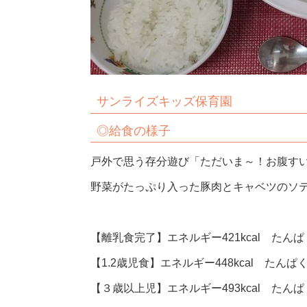
サンライズキッズ保育園
◎給食の様子
戸外で思う存分遊び「ただいま～！お腹す
野菜がたっぷり入った豚肉とキャベツのソ
【離乳食完了】エネルギー421kcal たんぱく
【1.2歳児食】エネルギー448kcal たんぱく
【３歳以上児】エネルギー493kcal たんぱく