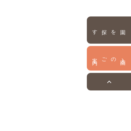
園を探す
内
入
園
のご案