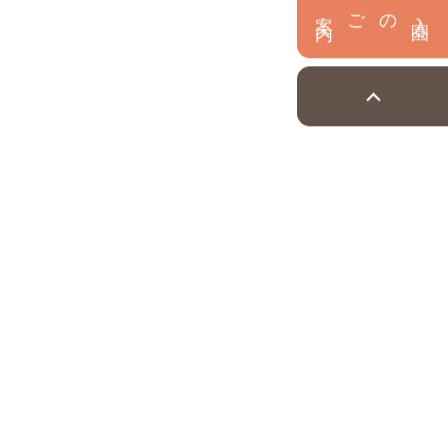
内
入
園
のご案