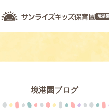
境港
境港園ブログ