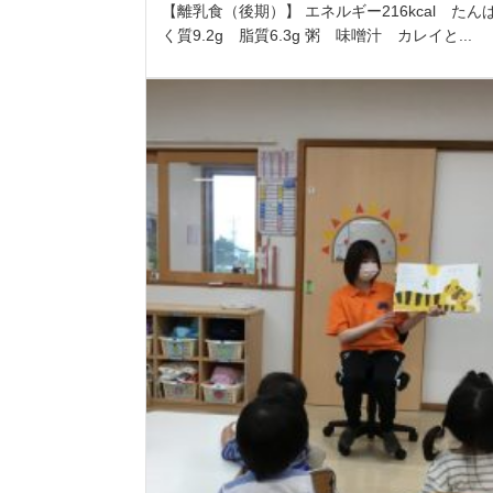
【離乳食（後期）】 エネルギー216kcal たん
く質9.2g 脂質6.3g 粥 味噌汁 カレイと...