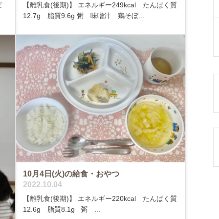
ぱ
【離乳食(後期)】 エネルギー249kcal たんぱく質
12.7g 脂質9.6g 粥 味噌汁 鶏そぼ...
10月4日(火)の給食・おやつ
2022.10.04
【離乳食(後期)】 エネルギー220kcal たんぱく質
12.6g 脂質8.1g 粥 ...