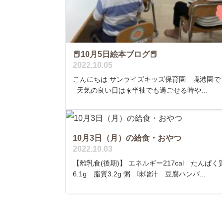
📕10月5日絵本ブログ📕
2022.10.05
こんにちは サンライズキッズ保育園 境港園で
天気の良い日は☀️半袖でも過ごせる時や...
10月3日（月）の給食・おやつ
2022.10.03
【離乳食(後期)】 エネルギー217cal たんぱく
6.1g 脂質3.2g 粥 味噌汁 豆腐ハンバ...