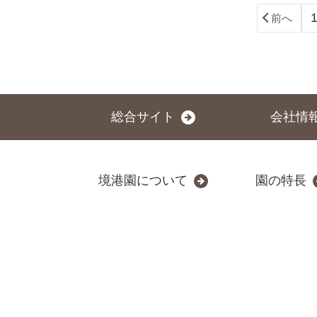
前へ
総合サイト
会社情
境港園について
園の特長