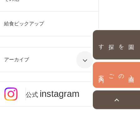
給食ピックアップ
園を探す
アーカイブ
内
入
園
のご案
instagram
公式