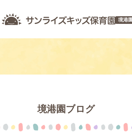
境港
境港園ブログ