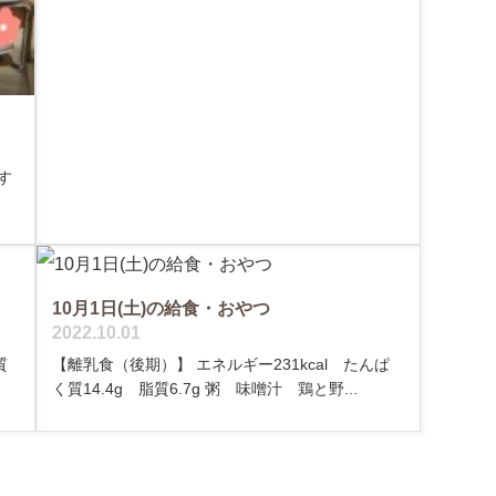
す
10月1日(土)の給食・おやつ
2022.10.01
質
【離乳食（後期）】 エネルギー231kcal たんぱ
く質14.4g 脂質6.7g 粥 味噌汁 鶏と野...