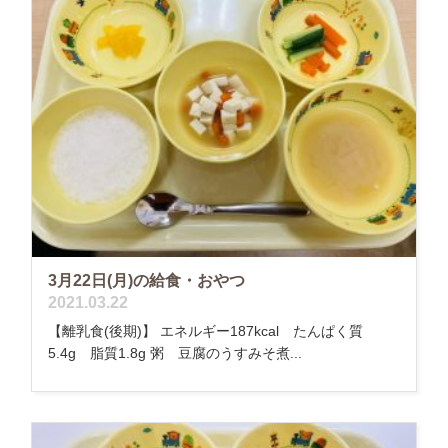
3月22日(月)の給食・おやつ
2021.03.22
【離乳食(後期)】 エネルギー187kcal たんぱく質
5.4g 脂質1.8g 粥 豆腐のうすみそ煮...