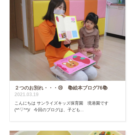
２つのお別れ・・・😢 📚絵本ブログ76📚
2021.03.19
こんにちは サンライズキッズ保育園 境港園です
(*^▽^*)/ 今回のブログは、子ども...