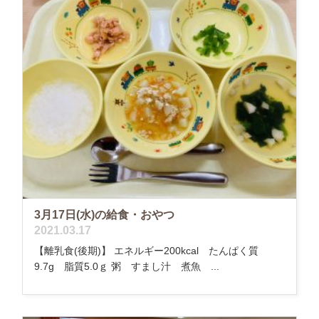
3月17日(水)の給食・おやつ
2021.03.17
【離乳食(後期)】 エネルギー200kcal たんぱく質
9.7g 脂質5.0ｇ 粥 すまし汁 煮魚 ...