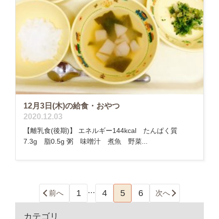
12月3日(木)の給食・おやつ
2020.12.03
【離乳食(後期)】 エネルギー144kcal たんぱく質
7.3g 脂0.5g 粥 味噌汁 煮魚 野菜...
…
1
4
5
6
前へ
次へ
カテゴリ