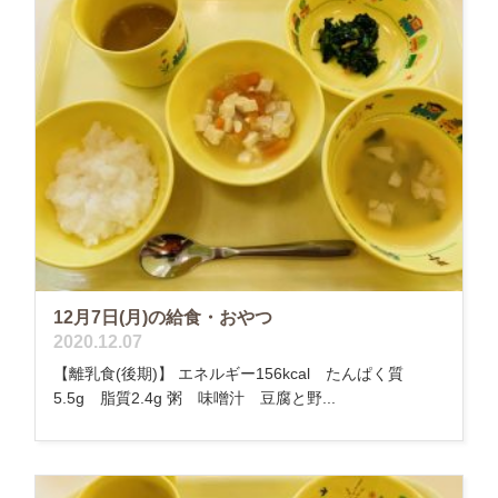
12月7日(月)の給食・おやつ
2020.12.07
【離乳食(後期)】 エネルギー156kcal たんぱく質
5.5g 脂質2.4g 粥 味噌汁 豆腐と野...