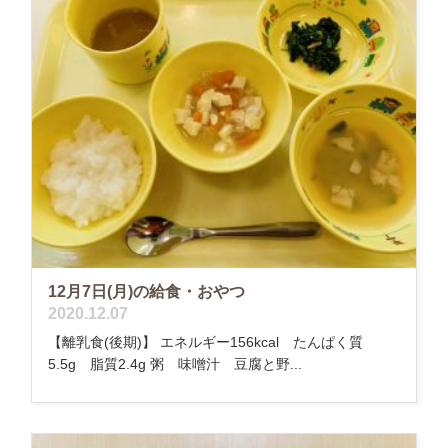
12月7日(月)の給食・おやつ
2020.12.07
【離乳食(後期)】 エネルギー156kcal たんぱく質
5.5g 脂質2.4g 粥 味噌汁 豆腐と野...