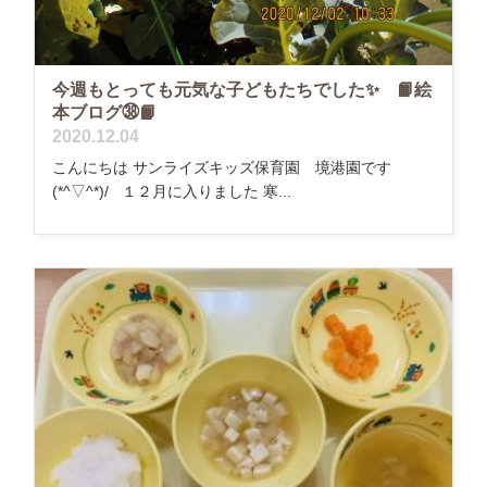
今週もとっても元気な子どもたちでした✨ 📙絵
本ブログ㊳📙
2020.12.04
こんにちは サンライズキッズ保育園 境港園です
(*^▽^*)/ １２月に入りました 寒...