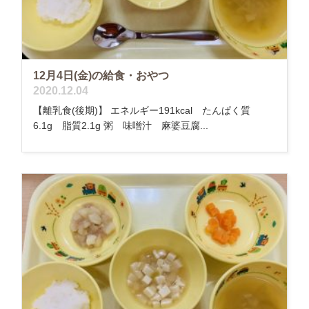
12月4日(金)の給食・おやつ
2020.12.04
【離乳食(後期)】 エネルギー191kcal たんぱく質
6.1g 脂質2.1g 粥 味噌汁 麻婆豆腐...