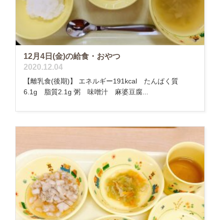
12月4日(金)の給食・おやつ
2020.12.04
【離乳食(後期)】 エネルギー191kcal たんぱく質
6.1g 脂質2.1g 粥 味噌汁 麻婆豆腐...