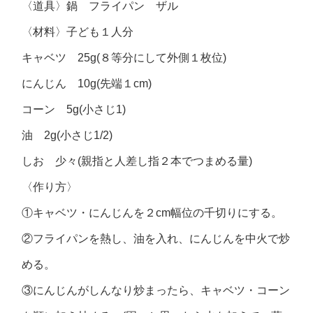
〈道具〉鍋 フライパン ザル
〈材料〉子ども１人分
キャベツ 25g(８等分にして外側１枚位)
にんじん 10g(先端１cm)
コーン 5g(小さじ1)
油 2g(小さじ1/2)
しお 少々(親指と人差し指２本でつまめる量)
〈作り方〉
①キャベツ・にんじんを２cm幅位の千切りにする。
②フライパンを熱し、油を入れ、にんじんを中火で炒
める。
③にんじんがしんなり炒まったら、キャベツ・コーン