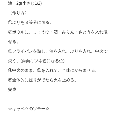
油 2g(小さじ1/2)
〈作り方〉
①ぶりを３等分に切る。
②ボウルに、しょうゆ・酒・みりん・さとうを入れ混
ぜる。
③フライパンを熱し、油を入れ、ぶりを入れ、中火で
焼く。(両面キツネ色になる位)
④中火のまま、②を入れて、全体にからませる。
⑤全体的に照りがでたら火を止める。
完成
☆キャベツのソテー☆