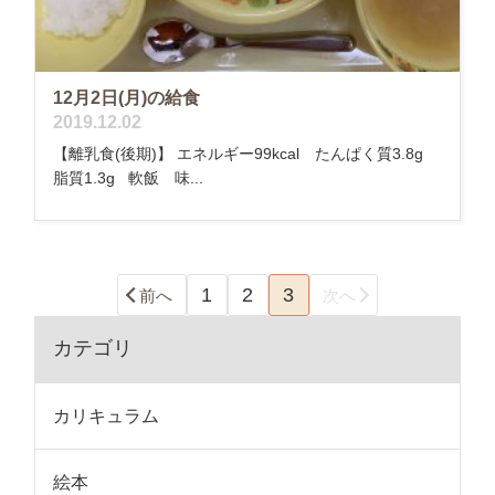
12月2日(月)の給食
2019.12.02
【離乳食(後期)】 エネルギー99kcal たんぱく質3.8g
脂質1.3g 軟飯 味...
1
2
3
前へ
次へ
カテゴリ
カリキュラム
絵本